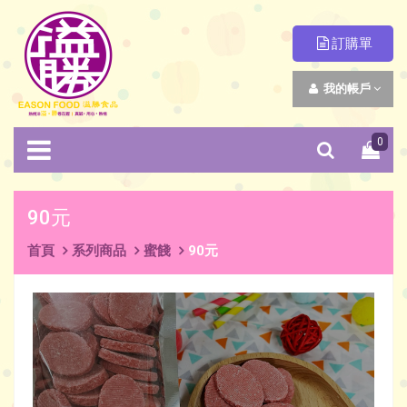
訂購單
我的帳戶
0
90元
首頁
系列商品
蜜餞
90元