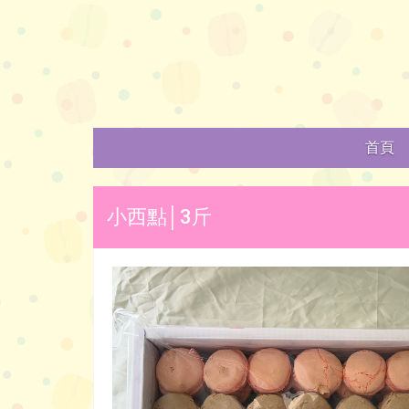
首頁
小西點│3斤