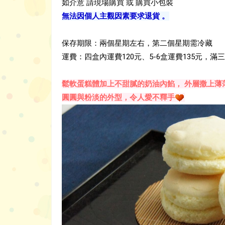
如介意 請現場購買 或 購買小包裝
無法因個人主觀因素要求退貨 。
保存期限：兩個星期左右，第二個星期需冷藏
運費：四盒內運費120元、5-6盒運費135元，滿
鬆軟蛋糕體加上不甜膩的奶油內餡， 外層撒上薄
圓圓與粉淡的外型，令人愛不釋手