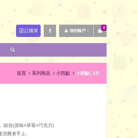
0
訂購單
我的帳戶
首頁
系列商品
小西點
小西點│3斤
、綜合(原味+草莓+巧克力)
達消費者手上。