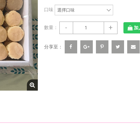
口味
-
+
數量：
加
分享至：