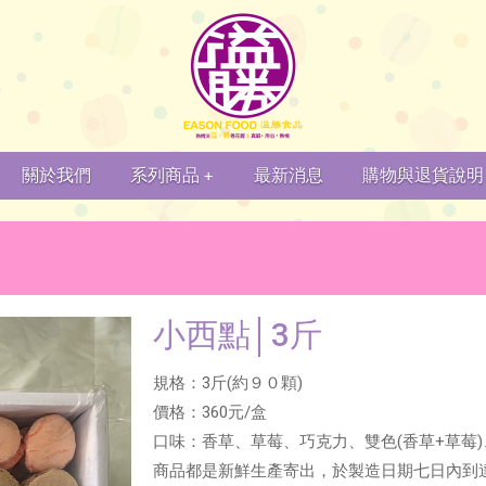
關於我們
系列商品
最新消息
購物與退貨說明
+
小西點│3斤
規格：3斤(約９０顆)
價格：360元/盒
口味：香草、草莓、巧克力、雙色(香草+草莓)
商品都是新鮮生產寄出，於製造日期七日內到