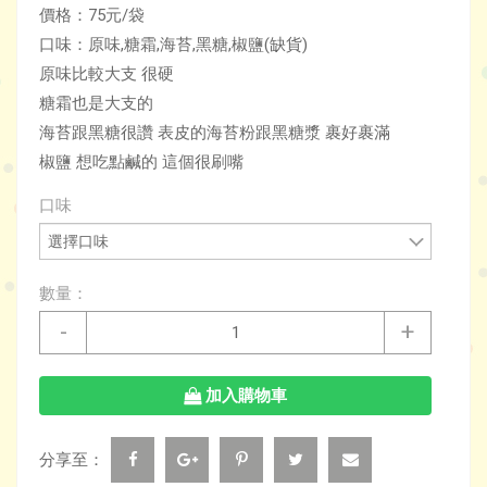
價格：75元/袋
口味：原味,糖霜,海苔,黑糖,椒鹽(缺貨)
原味比較大支 很硬
糖霜也是大支的
海苔跟黑糖很讚 表皮的海苔粉跟黑糖漿 裹好裹滿
椒鹽 想吃點鹹的 這個很刷嘴
口味
數量：
-
+
加入購物車
分享至：