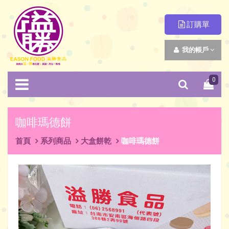
訂購單
我的帳戶
0
咖啡瑪德餅
首頁
系列商品
大盒餅乾
咖啡瑪德餅