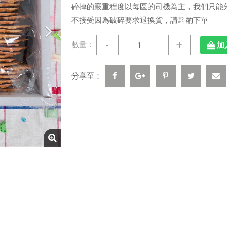
碎掉的嚴重程度以每區的司機為主，我們只能
不接受因為破碎要求退換貨，請斟酌下單
-
+
數量：
加
分享至：