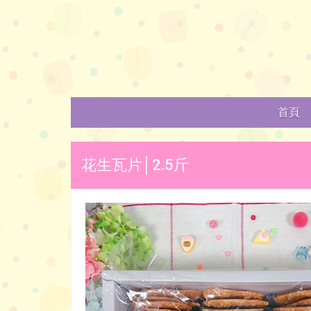
首頁
花生瓦片│2.5斤