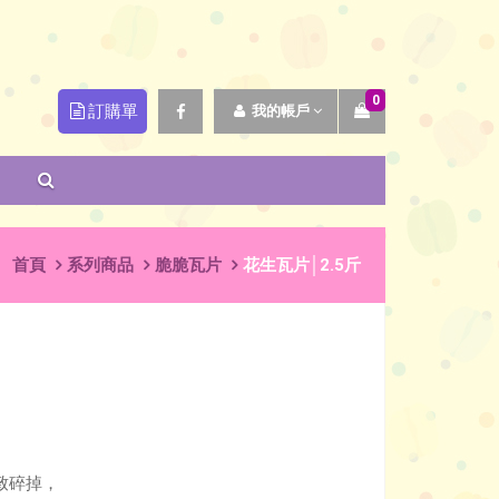
0
訂購單
我的帳戶
首頁
系列商品
脆脆瓦片
花生瓦片│2.5斤
致碎掉，