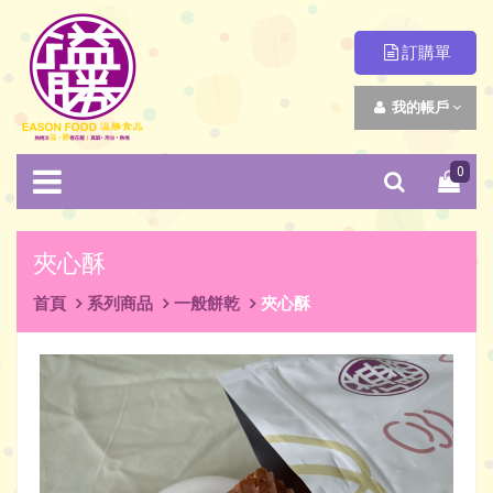
訂購單
我的帳戶
0
夾心酥
首頁
系列商品
一般餅乾
夾心酥